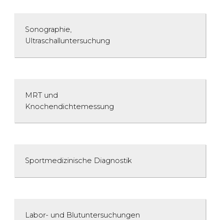
Sono­graphie,
Ultra­schall­­unter­suchung
MRT und
Knochen­dichte­messung
Sportmedizinische Diagnostik
Labor- und Blut­unter­suchungen