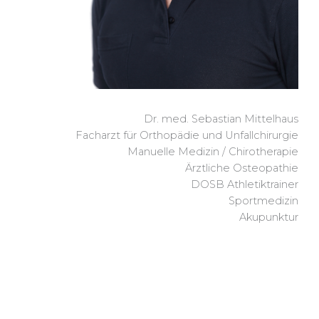
Dr. med. Sebastian Mittelhaus
Facharzt für Orthopädie und Unfallchirurgie
Manuelle Medizin / Chirotherapie
Ärztliche Osteopathie
DOSB Athletiktrainer
Sportmedizin
Akupunktur